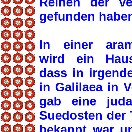
Reihen der ver
gefunden habe
In einer aram
wird ein Hau
dass in irgend
in Galilaea in 
gab eine jud
Suedosten der T
bekannt war u