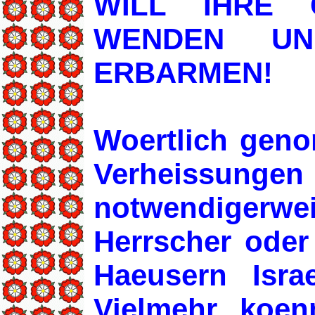
WILL IHRE 
WENDEN UN
ERBARMEN!
Woertlich gen
Verheissunge
notwendigerwei
Herrscher oder
Haeusern Isra
Vielmehr koen