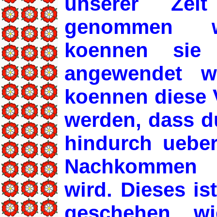
unserer Zeit
genommen we
koennen sie
angewendet 
koennen diese 
werden, dass d
hindurch ueber
Nachkommen D
wird. Dieses is
geschehen, w