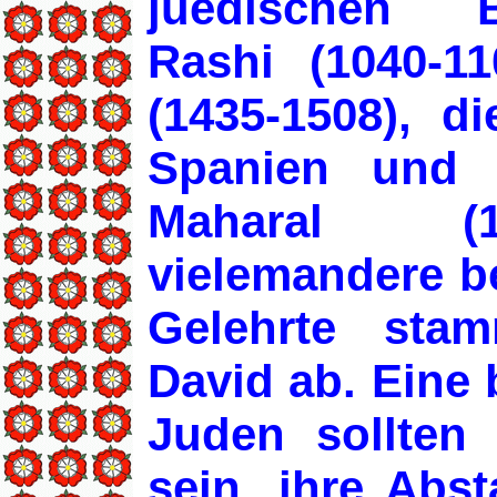
juedischen B
Rashi (1040-1
(1435-1508), d
Spanien und 
Maharal (1
vielemandere b
Gelehrte sta
David ab. Eine 
Juden sollten
sein, ihre Ab