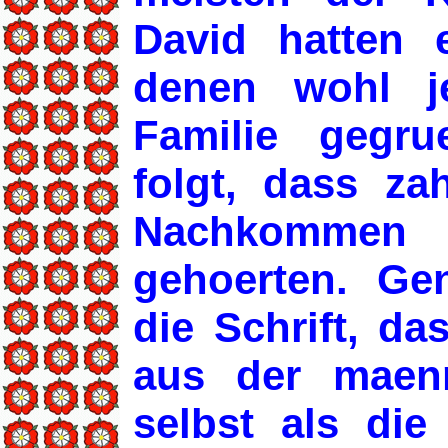
David hatten e
denen wohl j
Familie gegru
folgt, dass za
Nachkommen 
gehoerten. G
die Schrift, d
aus der maenn
selbst als di