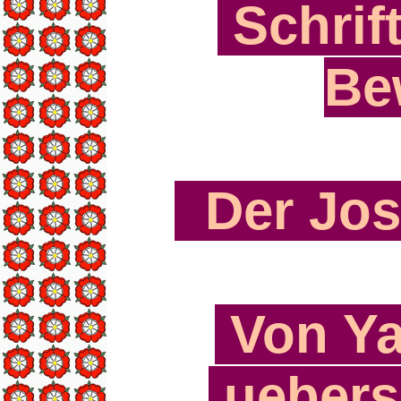
Schrif
Be
Der Jos
Von Ya
ueberse