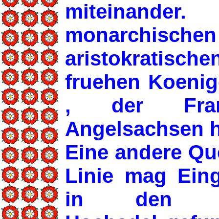
miteinande
monarch
aristokratisch
fruehen Koenig
, der Fra
Angelsachsen h
Eine andere Qu
Linie mag Eing
in den wes