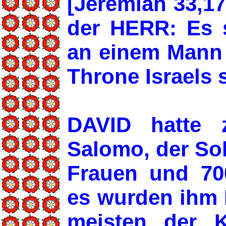
[Jeremiah 33,1
der HERR: Es 
an einem Mann 
Throne Israels s
DAVID hatte z
Salomo, der So
Frauen und 70
es wurden ihm 
meisten der 