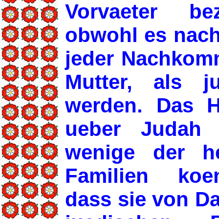
Vorvaeter be
obwohl es nach
jeder Nachkomm
Mutter, als j
werden. Das H
ueber Judah 
wenige der he
Familien koe
dass sie von D