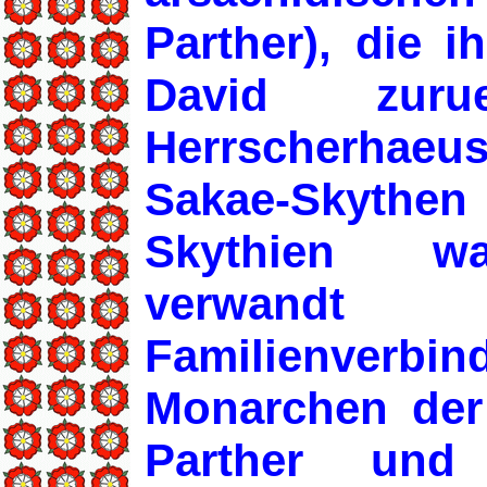
Parther), die i
David zurue
Herrscherhaeus
Sakae-Skythe
Skythien wa
verwandt
Familienverb
Monarchen der
Parther und