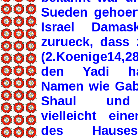
Sueden gehoert
Israel Dama
zurueck, dass 
(2.Koenige14,2
den Yadi ha
Namen wie Gab
Shaul und r
vielleicht ein
des Hause