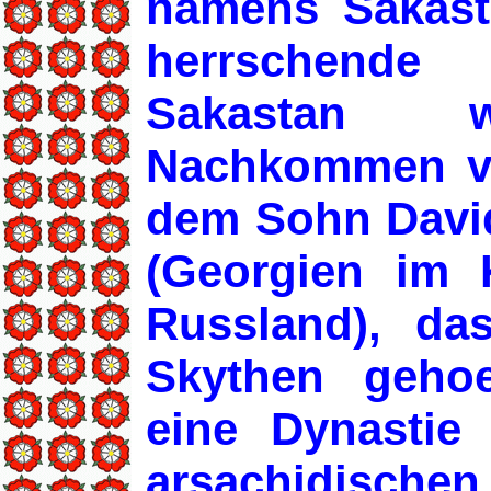
namens Sakasta
herrschend
Sakastan w
Nachkommen v
dem Sohn Davids
(Georgien im 
Russland), da
Skythen geho
eine Dynastie
arsachidisc