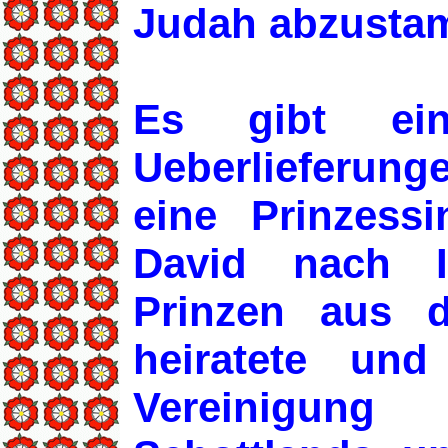
Judah abzusta
Es gibt ein
Ueberlieferung
eine Prinzes
David nach I
Prinzen aus d
heiratete un
Vereinigung